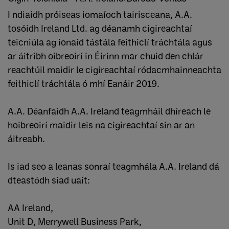
I ndiaidh próiseas iomaíoch tairisceana, A.A.
tosóidh Ireland Ltd. ag déanamh cigireachtaí
teicniúla ag ionaid tástála feithiclí tráchtála agus
ar áitribh oibreoirí in Éirinn mar chuid den chlár
reachtúil maidir le cigireachtaí ródacmhainneachta
feithiclí tráchtála ó mhí Eanáir 2019.
A.A. Déanfaidh A.A. Ireland teagmháil dhíreach le
hoibreoirí maidir leis na cigireachtaí sin ar an
áitreabh.
Is iad seo a leanas sonraí teagmhála A.A. Ireland dá
dteastódh siad uait:
AA Ireland,
Unit D, Merrywell Business Park,