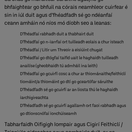
bhfaightear go bhfuil na córais neamhleor cuirfear é
sin in iúl duit agus d’fhéadfadh sé go ndéanfaí
ceann amháin nó níos mó díobh seo a leanas:
D’fhéadfaí rabhadh duit a thabhairt duit
D’fhéadfaí go n-iarrfaí ort tuilleadh eolais a chur isteach
D’fhéadfaí / Litir um Threoir a eisiúint chugat
D’fhéadfaí go dtógfaí taifid uait le haghaidh tuilleadh
anailíse (gheobhaidh tú admháil ina leith)
D’fhéadfaí go gcuirfí cosc a chur ar thiománaithe/feithiclí
tiomáint/a thiomáint go dtí go gceartófar sáruithe
D’fhéadfadh sé go gcuirfí ar an liosta thú le haghaidh
iarchigireachta
D’fhéadfadh sé go gcuirfí agallamh ort faoi rabhadh agus
go dtionscnófaí ionchúiseamh
Tabharfaidh Oifigigh Iompair agus Cigirí Feithiclí /