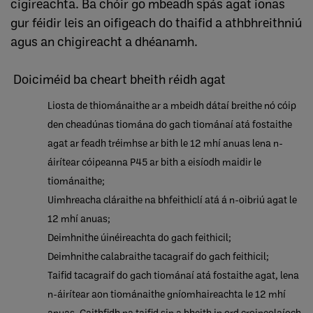
cigireachta. Ba chóir go mbeadh spás agat ionas
gur féidir leis an oifigeach do thaifid a athbhreithniú
agus an chigireacht a dhéanamh.
Doiciméid ba cheart bheith réidh agat
Liosta de thiománaithe ar a mbeidh dátaí breithe nó cóip
den cheadúnas tiomána do gach tiománaí atá fostaithe
agat ar feadh tréimhse ar bith le 12 mhí anuas lena n-
áirítear cóipeanna P45 ar bith a eisíodh maidir le
tiománaithe;
Uimhreacha cláraithe na bhfeithiclí atá á n-oibriú agat le
12 mhí anuas;
Deimhnithe úinéireachta do gach feithicil;
Deimhnithe calabraithe tacagraif do gach feithicil;
Taifid tacagraif do gach tiománaí atá fostaithe agat, lena
n-áirítear aon tiománaithe gníomhaireachta le 12 mhí
anuas. Caithfidh na taifid sin a bheith in ord croineolaíoch