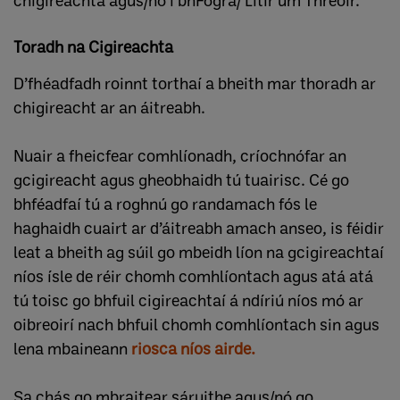
chigireachta agus/nó i bhFógra/ Litir um Threoir.
Toradh na Cigireachta
D’fhéadfadh roinnt torthaí a bheith mar thoradh ar
chigireacht ar an áitreabh.
Nuair a fheicfear comhlíonadh, críochnófar an
gcigireacht agus gheobhaidh tú tuairisc. Cé go
bhféadfaí tú a roghnú go randamach fós le
haghaidh cuairt ar d’áitreabh amach anseo, is féidir
leat a bheith ag súil go mbeidh líon na gcigireachtaí
níos ísle de réir chomh comhlíontach agus atá atá
tú toisc go bhfuil cigireachtaí á ndíriú níos mó ar
oibreoirí nach bhfuil chomh comhlíontach sin agus
lena mbaineann
riosca níos airde.
Sa chás go mbraitear sáruithe agus/nó go