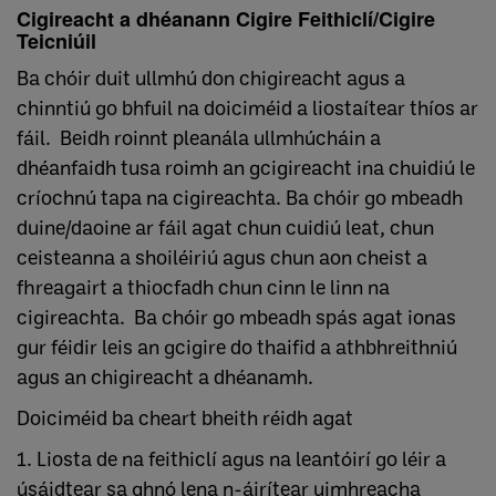
Cigireacht a dhéanann Cigire Feithiclí/Cigire
Teicniúil
Ba chóir duit ullmhú don chigireacht agus a
chinntiú go bhfuil na doiciméid a liostaítear thíos ar
fáil. Beidh roinnt pleanála ullmhúcháin a
dhéanfaidh tusa roimh an gcigireacht ina chuidiú le
críochnú tapa na cigireachta. Ba chóir go mbeadh
duine/daoine ar fáil agat chun cuidiú leat, chun
ceisteanna a shoiléiriú agus chun aon cheist a
fhreagairt a thiocfadh chun cinn le linn na
cigireachta. Ba chóir go mbeadh spás agat ionas
gur féidir leis an gcigire do thaifid a athbhreithniú
agus an chigireacht a dhéanamh.
Doiciméid ba cheart bheith réidh agat
1. Liosta de na feithiclí agus na leantóirí go léir a
úsáidtear sa ghnó lena n-áirítear uimhreacha