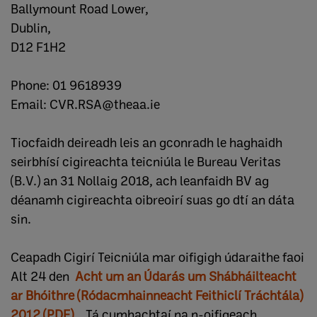
Ballymount Road Lower,
Dublin,
D12 F1H2
Phone: 01 9618939
Email: CVR.RSA@theaa.ie
Tiocfaidh deireadh leis an gconradh le haghaidh
seirbhísí cigireachta teicniúla le Bureau Veritas
(B.V.) an 31 Nollaig 2018, ach leanfaidh BV ag
déanamh cigireachta oibreoirí suas go dtí an dáta
sin.
Ceapadh Cigirí Teicniúla mar oifigigh údaraithe faoi
Alt 24 den
Acht um an Údarás um Shábháilteacht
ar Bhóithre (Ródacmhainneacht Feithiclí Tráchtála)
2012 (PDF).
Tá cumhachtaí na n-oifigeach