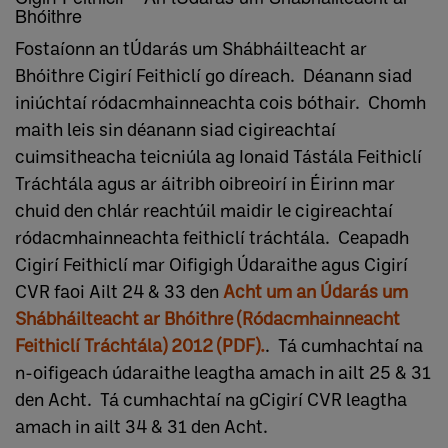
Bhóithre
Fostaíonn an tÚdarás um Shábháilteacht ar
Bhóithre Cigirí Feithiclí go díreach. Déanann siad
iniúchtaí ródacmhainneachta cois bóthair. Chomh
maith leis sin déanann siad cigireachtaí
cuimsitheacha teicniúla ag Ionaid Tástála Feithiclí
Tráchtála agus ar áitribh oibreoirí in Éirinn mar
chuid den chlár reachtúil maidir le cigireachtaí
ródacmhainneachta feithiclí tráchtála. Ceapadh
Cigirí Feithiclí mar Oifigigh Údaraithe agus Cigirí
CVR faoi Ailt 24 & 33 den
Acht um an Údarás um
Shábháilteacht ar Bhóithre (Ródacmhainneacht
Feithiclí Tráchtála) 2012 (PDF).
. Tá cumhachtaí na
n-oifigeach údaraithe leagtha amach in ailt 25 & 31
den Acht. Tá cumhachtaí na gCigirí CVR leagtha
amach in ailt 34 & 31 den Acht.