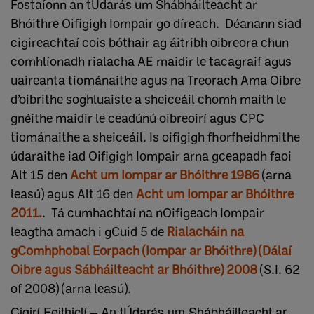
Fostaíonn an tÚdarás um Shábháilteacht ar
Bhóithre Oifigigh Iompair go díreach. Déanann siad
cigireachtaí cois bóthair ag áitribh oibreora chun
comhlíonadh rialacha AE maidir le tacagraif agus
uaireanta tiománaithe agus na Treorach Ama Oibre
d’oibrithe soghluaiste a sheiceáil chomh maith le
gnéithe maidir le ceadúnú oibreoirí agus CPC
tiománaithe a sheiceáil. Is oifigigh fhorfheidhmithe
údaraithe iad Oifigigh Iompair arna gceapadh faoi
Alt 15 den
Acht um Iompar ar Bhóithre 1986
(arna
leasú) agus Alt 16 den
Acht um Iompar ar Bhóithre
2011.
. Tá cumhachtaí na nOifigeach Iompair
leagtha amach i gCuid 5 de
Rialacháin na
gComhphobal Eorpach (Iompar ar Bhóithre) (Dálaí
Oibre agus Sábháilteacht ar Bhóithre) 2008
(S.I. 62
of 2008) (arna leasú).
Cigirí Feithiclí – An tÚdarás um Shábháilteacht ar