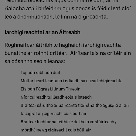
Teicniúla oideachas agus comhairle duit, ar na
rialacha atá i bhfeidhm agus conas is féidir leat cloí
leo a chomhlíonadh, le linn na cigireachta.
Iarchigireachtaí ar an Áitreabh
Roghnaítear áitribh le haghaidh iarchigireachta
bunaithe ar roinnt critéar. Áirítear leis na critéir sin
sa cásanna seo a leanas:
Tugadh rabhadh duit
Moltar beart leantach i ndiaidh na chéad chigireachta
Eisíodh Fógra / Litir um Threoir
Níor cuireadh tuilleadh eolais isteach
Braitear sáruithe ar uaireanta tiománaithe agus/nó ar an
tacagraf ag cigireacht cois bóthair
Braitear lochtanna feithicle de theip contúirteach /
mórdhéine ag cigireacht cois bóthair