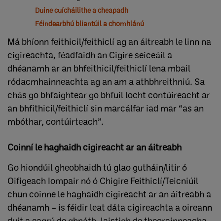
Duine cuícháilithe a cheapadh
Féindearbhú bliantúil a chomhlánú
Má bhíonn feithicil/feithiclí ag an áitreabh le linn na
cigireachta, féadfaidh an Cigire seiceáil a
dhéanamh ar an bhfeithicil/feithiclí lena mbail
ródacmhainneachta ag an am a athbhreithniú. Sa
chás go bhfaightear go bhfuil locht contúireacht ar
an bhfithicil/feithiclí sin marcálfar iad mar “as an
mbóthar, contúirteach”.
Coinní le haghaidh cigireacht ar an áitreabh
Go hiondúil gheobhaidh tú glao gutháin/litir ó
Oifigeach Iompair nó ó Chigire Feithiclí/Teicniúil
chun coinne le haghaidh cigireacht ar an áitreabh a
dhéanamh – is féidir leat dáta cigireachta a oireann
duit a eagrú de ghnáth, laistigh de theorainneacha