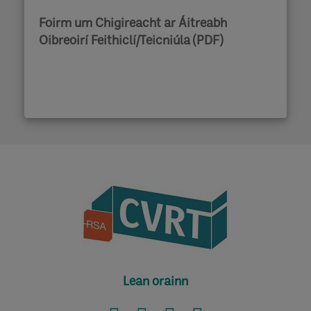
Foirm um Chigireacht ar Áitreabh
Oibreoirí Feithiclí/Teicniúla (PDF)
Lean orainn