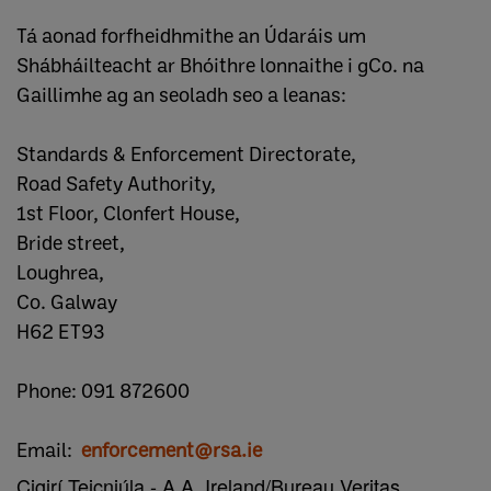
Tá aonad forfheidhmithe an Údaráis um
Shábháilteacht ar Bhóithre lonnaithe i gCo. na
Gaillimhe ag an seoladh seo a leanas:
Standards & Enforcement Directorate,
Road Safety Authority,
1st Floor, Clonfert House,
Bride street,
Loughrea,
Co. Galway
H62 ET93
Phone: 091 872600
Email:
enforcement@rsa.ie
Cigirí Teicniúla - A.A. Ireland/Bureau Veritas