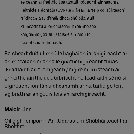
Teipeann ar fheithicil sa tástáil Ródacmhainneachta
Feithicle Tráchtála (CVR) le míreanna ‘teip contúirteach’
Ní dhearna tú d’fhéindhearbhú bliantúil
Rinneadh tú a ionchúiseamh roimhe seo
Faighimid gearáin / faisnéis maidir le
neamhchomhlíonadh.
Ba cheart duit ullmhú le haghaidh iarchigireacht ar
an mbealach céanna le gnáthchigireacht thuas.
Féadfaidh an t-oifigeach / cigire díriú isteach ar
ghnéithe áirithe de d’oibríocht nó féadfaidh sé nó sí
cigireacht iomlán a dhéanamh ar na taifid go léir,
ag brath ar an gcúis leis an iarchigireacht.
Maidir Linn
Oifigigh Iompair – An tÚdarás um Shábháilteacht ar
Bhóithre