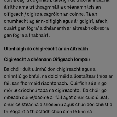
áirithe ama trí theagmháil a dhéanamh leis an
oifigeach / cigire a eagróidh an coinne. Tá an
chumhacht ag ár n-oifigigh agus ár gcigirí, áfach,
cuairt gan fógra’ a dhéanamh ar áitreabh oibreora
gan fógra a thabhairt.
Ullmhaigh do chigireacht ar an áitreabh
Cigireacht a dhéanann Oifigeach Iompair
Ba chóir duit ullmhú don chigireacht agus a
chinntiú go bhfuil na doiciméid a liostaítear thíos ar
fáil san fhormáid riachtanach. Cuirfidh sé sin go
mór le críochnú tapa na cigireachta. Ba chóir go
mbeadh duine/daoine ar fáil agat chun cuidiú leat,
chun ceisteanna a shoiléiriú agus chun aon cheist a
fhreagairt a thiocfadh chun cinn le linn na