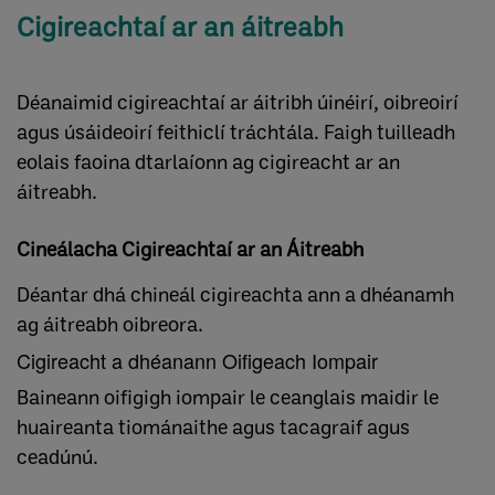
Cigireachtaí ar an áitreabh
Déanaimid cigireachtaí ar áitribh úinéirí, oibreoirí
agus úsáideoirí feithiclí tráchtála. Faigh tuilleadh
eolais faoina dtarlaíonn ag cigireacht ar an
áitreabh.
Cineálacha Cigireachtaí ar an Áitreabh
Déantar dhá chineál cigireachta ann a dhéanamh
ag áitreabh oibreora.
Cigireacht a dhéanann Oifigeach Iompair
Baineann oifigigh iompair le ceanglais maidir le
huaireanta tiománaithe agus tacagraif agus
ceadúnú.