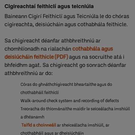
Cigireachtaí feithiclí agus teicniúla
Baineann Cigirí Feithiclí agus Teicniúla le do chóras
cigireachta, deisiúcháin agus cothabhála feithicle.
Sa chigireacht déanfar athbhreithniú ar
chomhlíonadh na rialachán
cothabhála agus
deisiúcháin feithicle (PDF)
agus na socruithe atá i
bhfeidhm agat. Sa chigireacht go sonrach déanfar
athbhreithniú ar do:
Córas do ghnáthchigireacht bheartaithe agus do
chothabháil feithiclí
Walk-around check system and recording of defects
Treoracha do thiománaithe maidir le seiceálacha imshiúil
a dhéanamh
Taifid a choinneáil
ar sheiceálacha imshiúil, ar
chothabháil agus ar dheisiúcháin