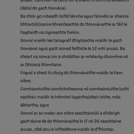
(dáta) do gach tiománaí.
Ba chóir go mbeadh taifid láimhe agus faisnéis ar shaoire
bhliantúil/saoire bhreoiteachta do thiománaithe ar fáil le
haghaidh na cigireachta freisin.
Sonraí maidir lee tacagraif dhigiteacha maidir le gach
tiománaí agus gach aonad feithicle le 12 mhí anuas. Ba
cheart na sonraí sin a sholáthar ar mhéaróg chuimhne nó
ar Dhiosca Ríomhaire.
Fógraí a sheol tú chuig do thiománaithe maidir le ham
oibre;
Comhaontuithe comhchoiteanna nó comhaontuithe lucht
saothair maidir le tréimhsí tagartha/obair oíche, más
ábhartha; agus
Sonraí ar an meán-am oibre seachtainiúil a d’oibrigh
gach duine de do thiománaithe le 17 nó 26 seachtaine
anuas, cibé acu is infheidhme maidir le d’fhiontar.