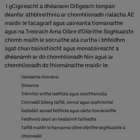
I gCigireacht a dhéanann Oifigeach Iompair
déanfar athbhreithniú ar chomhlíonadh rialacha AE
maidir le tacagraif agus uaireanta tiománaithe
agus na Treorach Ama Oibre d’Oibrithe Soghluaiste
chomh maith le socruithe atá curtha i bhfeidhm
agat chun bainistíocht agus monatóireacht a
dhéanamh ar do chomhlíonadh féin agus ar
chomhlíonadh do thiománaithe maidir le:
Uaireanta tiomána
Sosanna
Tréimhsí scíthe laethúla agus seachtainiúla
Coinneáil bileog taifid, sonraí agus asphriontaí
Íoslódáil aonad feithicle agus cárta tiománaithe
Feidhmiú ceart an trealaimh taifeadta
Taifid maidir le hamanna oibre oibrithe soghluaiste a
choinneáil