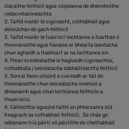
cláraithe feithiclí agus cóipeanna de dheimhnithe
ródacmhainneachta
2. Taifid maidir le cigireacht, cothabháil agus
deisiúchán do gach feithicil
3. Taifid maidir le tuairiscí lochtanna a fuarthas ó
thiománaithe agus fianaise ar bhearta leantacha
chun aghaidh a thabhairt ar na lochtanna sin
4. Plean sceidealaithe le haghaidh cigireachtaí,
cothabhála / seiceálacha sábháilteachta feithiclí
5. Sonraí faoin oiliúint a cuireadh ar fáil do
thiománaithe chun seiceálacha imshiúil a
dhéanamh agus chun lochtanna feithicle a
thuairisciú
6. Cáilíochtaí agus/nó taithí an phearsanra atá
freagrach as cothabháil feithiclí. Sa chás go
ndéanann tríú páirtí nó páirtithe do chothabháil