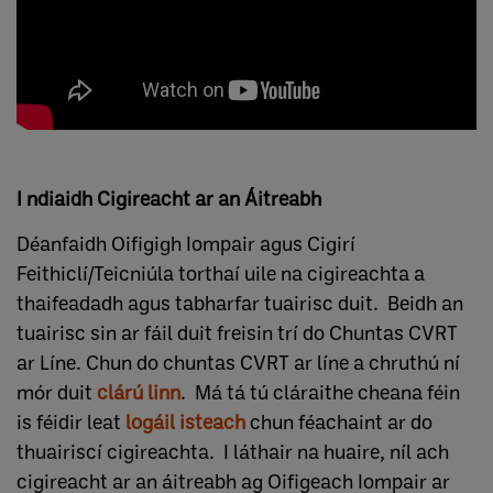
I ndiaidh Cigireacht ar an Áitreabh
Déanfaidh Oifigigh Iompair agus Cigirí
Feithiclí/Teicniúla torthaí uile na cigireachta a
thaifeadadh agus tabharfar tuairisc duit. Beidh an
tuairisc sin ar fáil duit freisin trí do Chuntas CVRT
ar Líne. Chun do chuntas CVRT ar líne a chruthú ní
mór duit
clárú linn
. Má tá tú cláraithe cheana féin
is féidir leat
logáil isteach
chun féachaint ar do
thuairiscí cigireachta. I láthair na huaire, níl ach
cigireacht ar an áitreabh ag Oifigeach Iompair ar