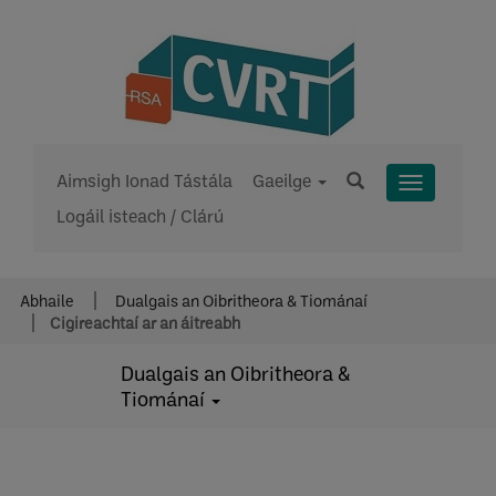
Aimsigh Ionad Tástála
Gaeilge
Toggle
Logáil isteach / Clárú
Menu
Abhaile
Dualgais an Oibritheora & Tiománaí
Cigireachtaí ar an áitreabh
Dualgais an Oibritheora &
Tiománaí