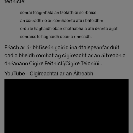
feithicle:
sonraí teagmhála an tsoláthraí seirbhíse
an conradh nó an comhaontú atá i bhfeidhm
ordú le haghaidh obair chothabhála atá déanta agat
sonraisc le haghaidh obair a rinneadh.
Féach ar ár bhfíseán gairid ina dtaispeánfar duit
cad a bheidh romhat ag cigireacht ar an áitreabh a
dhéanann Cigire Feithiclí/Cigire Teicniúil.
YouTube - Cigireachtaí ar an Áitreabh