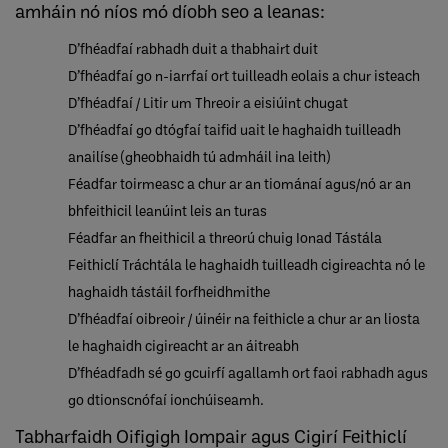
amháin nó níos mó díobh seo a leanas:
D’fhéadfaí rabhadh duit a thabhairt duit
D’fhéadfaí go n-iarrfaí ort tuilleadh eolais a chur isteach
D’fhéadfaí / Litir um Threoir a eisiúint chugat
D’fhéadfaí go dtógfaí taifid uait le haghaidh tuilleadh
anailíse (gheobhaidh tú admháil ina leith)
Féadfar toirmeasc a chur ar an tiománaí agus/nó ar an
bhfeithicil leanúint leis an turas
Féadfar an fheithicil a threorú chuig Ionad Tástála
Feithiclí Tráchtála le haghaidh tuilleadh cigireachta nó le
haghaidh tástáil forfheidhmithe
D’fhéadfaí oibreoir / úinéir na feithicle a chur ar an liosta
le haghaidh cigireacht ar an áitreabh
D’fhéadfadh sé go gcuirfí agallamh ort faoi rabhadh agus
go dtionscnófaí ionchúiseamh.
Tabharfaidh Oifigigh Iompair agus Cigirí Feithiclí