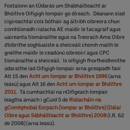
Fostaíonn an tÚdarás um Shábháilteacht ar
Bhóithre Oifigigh Iompair go díreach. Déanann siad
cigireachtaí cois bóthair ag áitribh oibreora chun
comhlíonadh rialacha AE maidir le tacagraif agus
uaireanta tiománaithe agus na Treorach Ama Oibre
d’oibrithe soghluaiste a sheiceáil chomh maith le
gnéithe maidir le ceadúnú oibreoirí agus CPC
tiománaithe a sheiceáil. Is oifigigh fhorfheidhmithe
údaraithe iad Oifigigh Iompair arna gceapadh faoi
Alt 15 den
Acht um Iompar ar Bhóithre 1986​
(arna
leasú) agus Alt 16 den
Acht um Iompar ar Bhóithre
2011​
. Tá cumhachtaí na nOifigeach Iompair
leagtha amach i gCuid 5 de
Rialacháin na
gComhphobal Eorpach (Iompar ar Bhóithre) (Dálaí
Oibre agus Sábháilteacht ar Bhóithre) 2008
(I.R. 62
de 2008) (arna leasú).