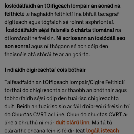
Íoslódálfaidh an tOifigeach Iompair an aonad na
feithicle
le haghaidh feithiclí ina bhfuil tacagraf
digiteach agus tógfaidh sé roinnt asphriontaí.
Íoslódálfaidh sé/sí faisnéis ó chárta tiománaí
na
dtiománaithe freisin.
Ní scriosann an íoslódáil seo
aon sonraí
agus ní thógann sé ach cóip den
fhaisnéis atá stóráilte ar an gcárta.
I ndiaidh cigireachtaí cois bóthair
Taifeadfaidh an tOifigeach Iompair/Cigire Feithiclí
torthaí do chigireachta ar thaobh an bhóthair agus
tabharfaidh sé/sí cóip den tuairisc chigireachta
duit. Beidh an tuairisc sin ar fáil d’oibreoirí freisin trí
do Chuntas CVRT ar Líne. Chun do chuntas CVRT ar
líne a chruthú ní mór
duit clárú linn
. Má tá tú
cláraithe cheana féin is féidir leat
logáil isteach