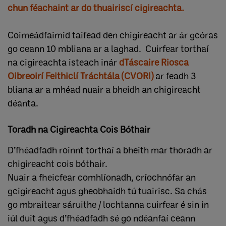
chun féachaint ar do thuairiscí cigireachta.
Coimeádfaimid taifead den chigireacht ar ár gcóras
go ceann 10 mbliana ar a laghad. Cuirfear torthaí
na cigireachta isteach inár
dTáscaire Riosca
Oibreoirí Feithiclí Tráchtála (CVORI)
ar feadh 3
bliana ar a mhéad nuair a bheidh an chigireacht
déanta.
Toradh na Cigireachta Cois Bóthair
D’fhéadfadh roinnt torthaí a bheith mar thoradh ar
chigireacht cois bóthair.
Nuair a fheicfear comhlíonadh, críochnófar an
gcigireacht agus gheobhaidh tú tuairisc. Sa chás
go mbraitear sáruithe / lochtanna cuirfear é sin in
iúl duit agus d’fhéadfadh sé go ndéanfaí ceann