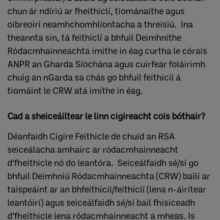
chun ár ndíriú ar fheithiclí, tiománaithe agus
oibreoirí neamhchomhlíontacha a threisiú. Ina
theannta sin, tá feithiclí a bhfuil Deimhnithe
Ródacmhainneachta imithe in éag curtha le córais
ANPR an Gharda Síochána agus cuirfear foláirimh
chuig an nGarda sa chás go bhfuil feithicil á
tiomáint le CRW atá imithe in éag.
Cad a sheiceáiltear le linn cigireacht cois bóthair?
Déanfaidh Cigire Feithicle de chuid an RSA
seiceálacha amhairc ar ródacmhainneacht
d’fheithicle nó do leantóra. Seiceálfaidh sé/sí go
bhfuil Deimhniú Ródacmhainneachta (CRW) bailí ar
taispeáint ar an bhfeithicil/feithiclí (lena n-áirítear
leantóirí) agus seiceálfaidh sé/sí bail fhisiceadh
d’fheithicle lena ródacmhainneacht a mheas. Is