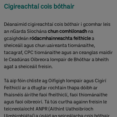
Cigireachtaí cois bóthair
Déanaimid cigireachtaí cois bóthair i gcomhar leis
an nGarda Síochána
chun comhlíonadh
na
gcaighdeán
ródacmhainneachta feithicle
a
sheiceáil agus chun uaireanta tiománaithe,
tacagraf, CPC tiománaithe agus an ceanglas maidir
le Ceadúnas Oibreora Iompair de Bhóthar a bheith
agat a sheiceáil freisin.
Tá aip fóin chliste ag Oifigigh Iompair agus Cigirí
Feithiclí ar a dtugtar rochtain thapa dóibh ar
fhaisnéis áirithe faoi fheithiclí, faoi thiománaithe
agus faoi oibreoirí. Tá tús curtha againn freisin le
teicneolaíocht ANPR (Aithint Uathoibríoch
Uimhirphlátaí) a úsáid ag seiceálacha cois bóthair