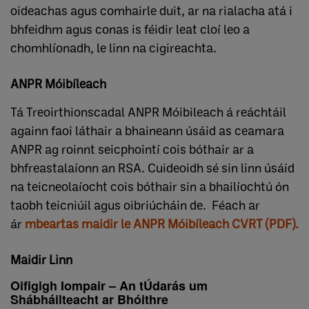
oideachas agus comhairle duit, ar na rialacha atá i
bhfeidhm agus conas is féidir leat cloí leo a
chomhlíonadh, le linn na cigireachta.
ANPR Móibíleach
Tá Treoirthionscadal ANPR Móibileach á reáchtáil
againn faoi láthair a bhaineann úsáid as ceamara
ANPR ag roinnt seicphointí cois bóthair ar a
bhfreastalaíonn an RSA. Cuideoidh sé sin linn úsáid
na teicneolaíocht cois bóthair sin a bhailíochtú ón
taobh teicniúil agus oibriúcháin de. Féach ar
ár
mbeartas maidir le ANPR Móibíleach CVRT (PDF).
Maidir Linn
Oifigigh Iompair – An tÚdarás um
Shábháilteacht ar Bhóithre