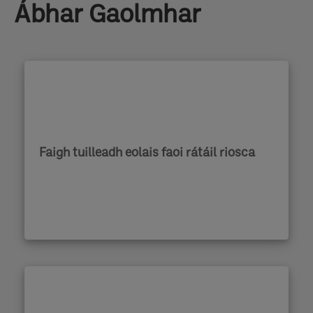
Ábhar Gaolmhar
Faigh tuilleadh eolais faoi rátáil riosca