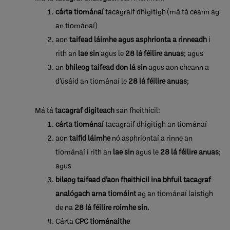
cárta tiománaí
tacagraif dhigitigh (má tá ceann ag
an tiománaí)
aon
taifead láimhe agus asphrionta a rinneadh
i
rith an
lae sin
agus le
28 lá féilire anuas
; agus
an
bhileog taifead don lá sin
agus aon cheann a
d’úsáid an tiománaí le
28 lá féilire anuas
;
Má tá
tacagraf digiteach
san fheithicil:
cárta tiománaí
tacagraif dhigitigh an tiománaí
aon
taifid láimhe
nó asphriontaí a rinne an
tiománaí i rith an
lae sin
agus le
28 lá féilire anuas
;
agus
bileog taifead d’aon fheithicil ina bhfuil tacagraf
analógach arna tiomáint
ag an tiománaí laistigh
de na
28 lá féilire roimhe sin.
Cárta
CPC​ tiománaithe