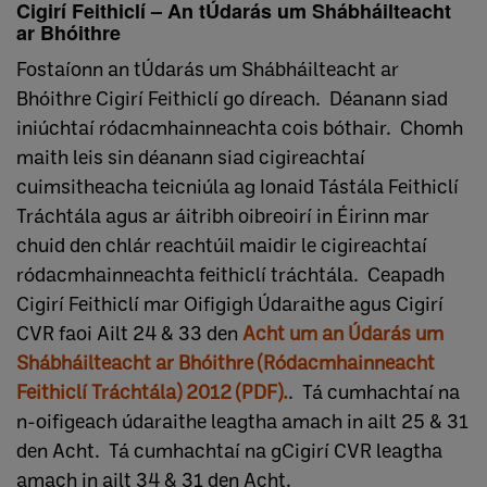
Cigirí Feithiclí – An tÚdarás um Shábháilteacht
ar Bhóithre
Fostaíonn an tÚdarás um Shábháilteacht ar
Bhóithre Cigirí Feithiclí go díreach. Déanann siad
iniúchtaí ródacmhainneachta cois bóthair. Chomh
maith leis sin déanann siad cigireachtaí
cuimsitheacha teicniúla ag Ionaid Tástála Feithiclí
Tráchtála agus ar áitribh oibreoirí in Éirinn mar
chuid den chlár reachtúil maidir le cigireachtaí
ródacmhainneachta feithiclí tráchtála. Ceapadh
Cigirí Feithiclí mar Oifigigh Údaraithe agus Cigirí
CVR faoi Ailt 24 & 33 den
Acht um an Údarás um
Shábháilteacht ar Bhóithre (Ródacmhainneacht
Feithiclí Tráchtála) 2012 (PDF).
. Tá cumhachtaí na
n-oifigeach údaraithe leagtha amach in ailt 25 & 31
den Acht. Tá cumhachtaí na gCigirí CVR leagtha
amach in ailt 34 & 31 den Acht.