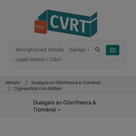
Aimsigh Ionad Tástála
Gaeilge
Toggle
Logáil isteach / Clárú
Menu
Abhaile
Dualgais an Oibritheora & Tiománaí
Cigireachtaí cois bóthair
Dualgais an Oibritheora &
Tiománaí