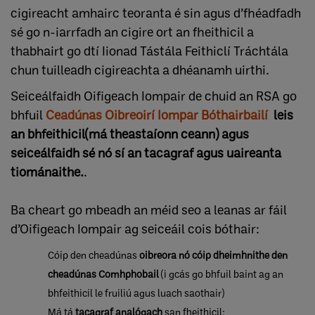
cigireacht amhairc teoranta é sin agus d’fhéadfadh
sé go n-iarrfadh an cigire ort an fheithicil a
thabhairt go dtí Iionad Tástála Feithiclí Tráchtála
chun tuilleadh cigireachta a dhéanamh uirthi.
Seiceálfaidh Oifigeach Iompair de chuid an RSA go
bhfuil
Ceadúnas Oibreoirí Iompar Bóthair
bailí
​
leis
an bhfeithicil(má theastaíonn ceann) agus
seiceálfaidh sé nó sí an tacagraf agus uaireanta
tiománaithe.
.
Ba cheart go mbeadh an méid seo a leanas ar fáil
d’Oifigeach Iompair ag seiceáil cois bóthair:
Cóip den cheadúnas
oibreora nó cóip dheimhnithe den
cheadúnas Comhphobail
(i gcás go bhfuil baint ag an
bhfeithicil le fruiliú agus luach saothair)
Má tá
tacagraf analógach
san fheithicil: