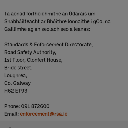
Tá aonad forfheidhmithe an Údaráis um
Shábháilteacht ar Bhóithre lonnaithe i gCo. na
Gaillimhe ag an seoladh seo a leanas:
Standards & Enforcement Directorate,
Road Safety Authority,
1st Floor, Clonfert House,
Bride street,
Loughrea,
Co. Galway
H62 ET93
Phone: 091 872600
Email:
enforcement@rsa.ie